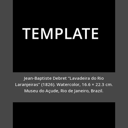
Jean-Baptiste Debret “Lavadeira do Rio
Laranjeiras” (1826). Watercolor, 16.6 × 22.3 cm.
Museu do Açude, Rio de Janeiro, Brazil.