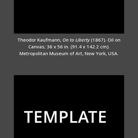
Theodor Kaufmann,
On to Liberty
(1867). Oil on
Canvas; 36 x 56 in. (91.4 x 142.2 cm).
Metropolitan Museum of Art, New York, USA.